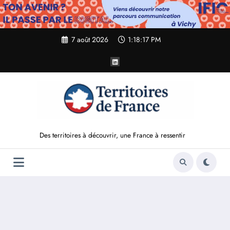
Aller
au
contenu
7 août 2026
1:18:18 PM
Des territoires à découvrir, une France à ressentir