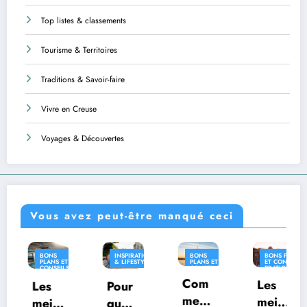
Top listes & classements
Tourisme & Territoires
Traditions & Savoir-faire
Vivre en Creuse
Voyages & Découvertes
Vous avez peut-être manqué ceci
S
INSPIRATION
BONS
BONS PLANS
INSPIR
S ET
& LIFESTYLE
PLANS ET
ET CONSEILS
& LIFE
SEILS
CONSEILS
PRATIQUES
TIQUES
PRATIQUES
Com
INSPIRATION
Les
Pour
Où
& LIFESTYLE
ment
meill
ll
quoi
vivre