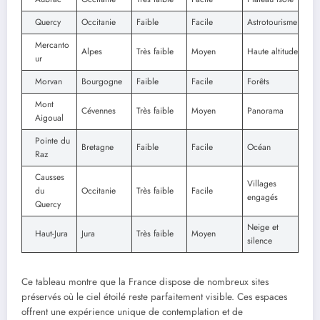
Quercy
Occitanie
Faible
Facile
Astrotourisme
Mercanto
Alpes
Très faible
Moyen
Haute altitude
ur
Morvan
Bourgogne
Faible
Facile
Forêts
Mont
Cévennes
Très faible
Moyen
Panorama
Aigoual
Pointe du
Bretagne
Faible
Facile
Océan
Raz
Causses
Villages
du
Occitanie
Très faible
Facile
engagés
Quercy
Neige et
Haut-Jura
Jura
Très faible
Moyen
silence
Ce tableau montre que la France dispose de nombreux sites
préservés où le ciel étoilé reste parfaitement visible. Ces espaces
offrent une expérience unique de contemplation et de