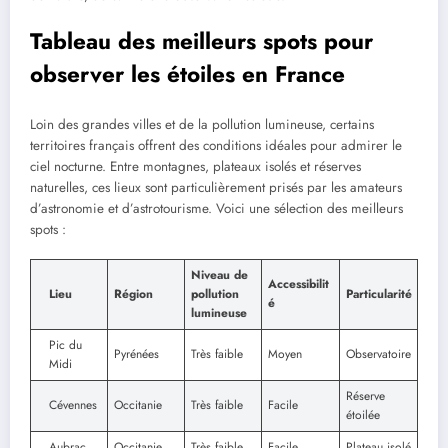
Tableau des meilleurs spots pour
observer les étoiles en France
Loin des grandes villes et de la pollution lumineuse, certains
territoires français offrent des conditions idéales pour admirer le
ciel nocturne. Entre montagnes, plateaux isolés et réserves
naturelles, ces lieux sont particulièrement prisés par les amateurs
d’astronomie et d’astrotourisme. Voici une sélection des meilleurs
spots :
Niveau de
Accessibilit
Lieu
Région
pollution
Particularité
é
lumineuse
Pic du
Pyrénées
Très faible
Moyen
Observatoire
Midi
Réserve
Cévennes
Occitanie
Très faible
Facile
étoilée
Aubrac
Occitanie
Très faible
Facile
Plateau isolé