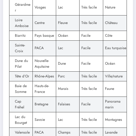
Gérardme
Vosges
Lac
Très facile
Nature
r
Loire
Centre
Fleuve
Très facile
Château
Amboise
Biarritz
Pays basque
Océan
Facile
Côte
Sainte-
PACA
Lac
Facile
Eau turquoise
Croix
Dune du
Nouvelle-
Dune
Facile
Océan
Pilat
Aquitaine
Tête d’Or
Rhône-Alpes
Parc
Très facile
Ville/nature
Baie de
Hauts-de-
Marais
Très facile
Faune
Somme
France
Cap
Panorama
Bretagne
Falaises
Facile
Fréhel
marin
Lac du
Savoie
Lac
Très facile
Montagnes
Bourget
Valensole
PACA
Champs
Très facile
Lavande