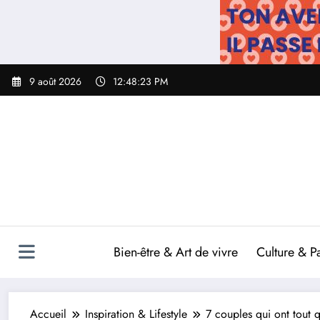
Aller
au
contenu
9 août 2026
12:48:24 PM
Bien-être & Art de vivre
Culture & P
Accueil
Inspiration & Lifestyle
7 couples qui ont tout q