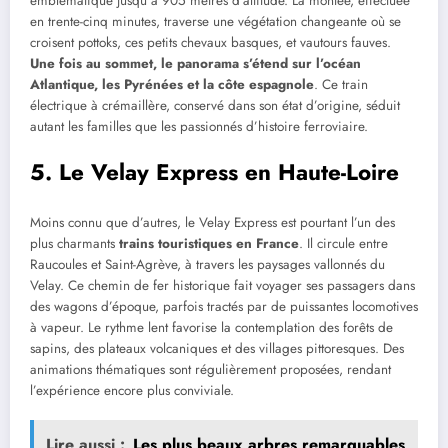
emblématique jusqu’à 905 mètres d’altitude. La montée, effectuée
en trente-cinq minutes, traverse une végétation changeante où se
croisent pottoks, ces petits chevaux basques, et vautours fauves.
Une fois au sommet, le panorama s’étend sur l’océan
Atlantique, les Pyrénées et la côte espagnole
. Ce train
électrique à crémaillère, conservé dans son état d’origine, séduit
autant les familles que les passionnés d’histoire ferroviaire.
5.
Le Velay Express en Haute-Loire
Moins connu que d’autres, le Velay Express est pourtant l’un des
plus charmants
trains touristiques en France
. Il circule entre
Raucoules et Saint-Agrève, à travers les paysages vallonnés du
Velay. Ce chemin de fer historique fait voyager ses passagers dans
des wagons d’époque, parfois tractés par de puissantes locomotives
à vapeur. Le rythme lent favorise la contemplation des forêts de
sapins, des plateaux volcaniques et des villages pittoresques. Des
animations thématiques sont régulièrement proposées, rendant
l’expérience encore plus conviviale.
Lire aussi :
Les plus beaux arbres remarquables