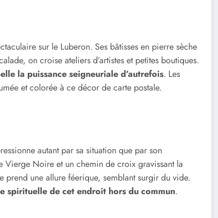
taculaire sur le Luberon. Ses bâtisses en pierre sèche
calade, on croise ateliers d’artistes et petites boutiques.
pelle la puissance seigneuriale d’autrefois
. Les
umée et colorée à ce décor de carte postale.
essionne autant par sa situation que par son
re Vierge Noire et un chemin de croix gravissant la
age prend une allure féerique, semblant surgir du vide.
ce spirituelle de cet endroit hors du commun
.