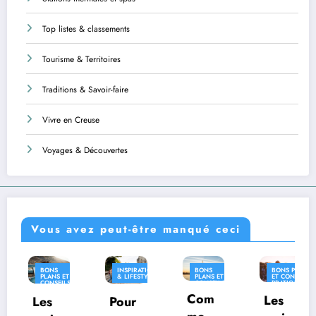
Top listes & classements
Tourisme & Territoires
Traditions & Savoir-faire
Vivre en Creuse
Voyages & Découvertes
Vous avez peut-être manqué ceci
INSPIRATION
BONS
BONS PLANS
INSPIRAT
ET
& LIFESTYLE
PLANS ET
ET CONSEILS
& LIFEST
ILS
CONSEILS
PRATIQUES
QUES
PRATIQUES
Com
INSPIRATION
Les
Pour
Où
& LIFESTYLE