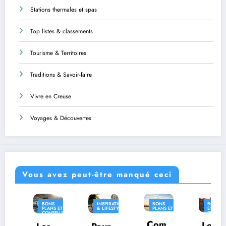
Stations thermales et spas
Top listes & classements
Tourisme & Territoires
Traditions & Savoir-faire
Vivre en Creuse
Voyages & Découvertes
Vous avez peut-être manqué ceci
BONS
INSPIRATION
BONS
BONS PLANS
PLANS ET
& LIFESTYLE
PLANS ET
ET CONSEILS
CONSEILS
CONSEILS
PRATIQUES
PRATIQUES
PRATIQUES
Com
INSPIRATION
Les