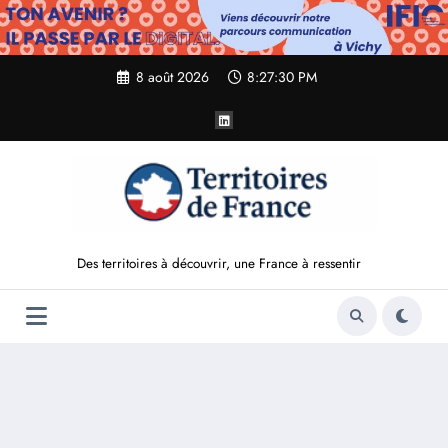
Aller
au
contenu
8 août 2026
8:27:31 PM
Des territoires à découvrir, une France à ressentir