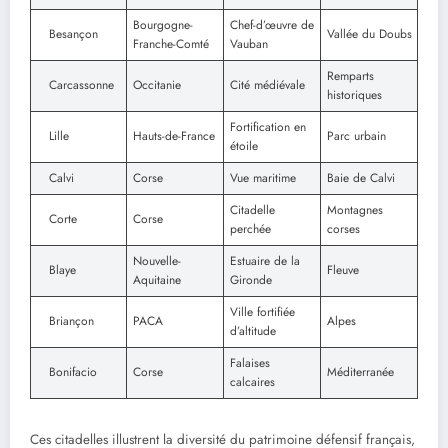
Bourgogne-
Chef-d’œuvre de
Besançon
Vallée du Doubs
Franche-Comté
Vauban
Remparts
Carcassonne
Occitanie
Cité médiévale
historiques
Fortification en
Lille
Hauts-de-France
Parc urbain
étoile
Calvi
Corse
Vue maritime
Baie de Calvi
Citadelle
Montagnes
Corte
Corse
perchée
corses
Nouvelle-
Estuaire de la
Blaye
Fleuve
Aquitaine
Gironde
Ville fortifiée
Briançon
PACA
Alpes
d’altitude
Falaises
Bonifacio
Corse
Méditerranée
calcaires
Ces citadelles illustrent la diversité du patrimoine défensif français,