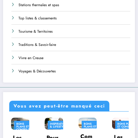
Stations thermales et spas
Top listes & classements
Tourisme & Territoires
Traditions & Savoir-faire
Vivre en Creuse
Voyages & Découvertes
Vous avez peut-être manqué ceci
INSPIRATION
BONS
BONS PLANS
INSPIRATION
& LIFESTYLE
PLANS ET
ET CONSEILS
& LIFESTYLE
CONSEILS
PRATIQUES
S
PRATIQUES
Com
INSPIRATION
Les
Pour
Où
& LIFESTYLE