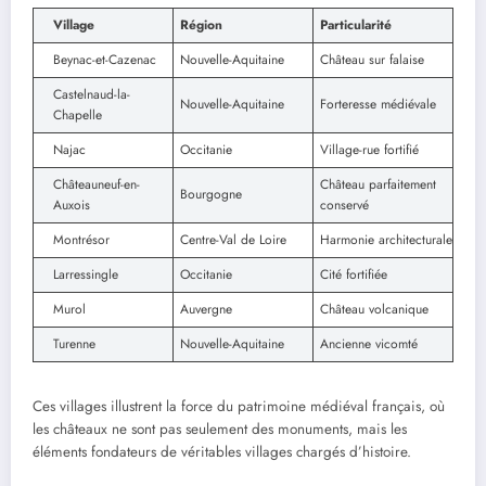
Village
Région
Particularité
Beynac-et-Cazenac
Nouvelle-Aquitaine
Château sur falaise
Castelnaud-la-
Nouvelle-Aquitaine
Forteresse médiévale
Chapelle
Najac
Occitanie
Village-rue fortifié
Châteauneuf-en-
Château parfaitement
Bourgogne
Auxois
conservé
Montrésor
Centre-Val de Loire
Harmonie architecturale
Larressingle
Occitanie
Cité fortifiée
Murol
Auvergne
Château volcanique
Turenne
Nouvelle-Aquitaine
Ancienne vicomté
Ces villages illustrent la force du patrimoine médiéval français, où
les châteaux ne sont pas seulement des monuments, mais les
éléments fondateurs de véritables villages chargés d’histoire.