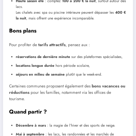
Haute saison été
: comptez
100 à 200 € la nuit
, surtout autour des
lacs.
Les chalets avec spa ou piscine intérieure peuvent dépasser les
400 €
la nuit
, mais offrent une expérience incomparable.
Bons plans
Pour profiter de
tarifs attractifs
, pensez aux :
réservations de dernière minute
sur des plateformes spécialisées,
locations longue durée
hors période scolaire,
séjours en milieu de semaine
plutôt que le week-end.
Certaines communes proposent également des
bons vacances ou
réductions
pour les familles, notamment via les offices de
tourisme.
Quand partir ?
Décembre à mars
: la magie de l’hiver et des sports de neige.
Mai à septembre
: les lacs, les randonnées et les marchés de