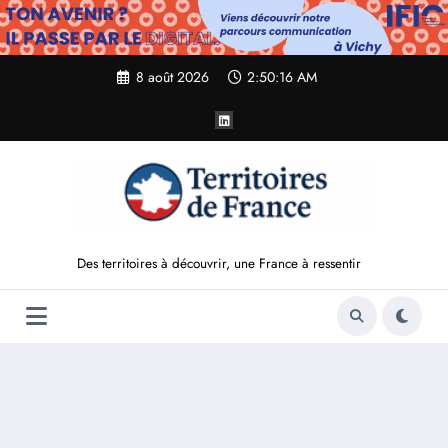
Aller
au
contenu
8 août 2026
2:50:17 AM
Des territoires à découvrir, une France à ressentir