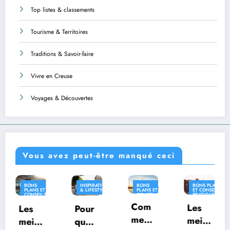
Top listes & classements
Tourisme & Territoires
Traditions & Savoir-faire
Vivre en Creuse
Voyages & Découvertes
Vous avez peut-être manqué ceci
INSPIRATION
BONS
BONS PLANS
INSPIRATION
& LIFESTYLE
PLANS ET
ET CONSEILS
& LIFESTYLE
CONSEILS
PRATIQUES
PRATIQUES
Com
INSPIRATION
Les
Pour
Où
& LIFESTYLE
ment
meill
quoi
vivre