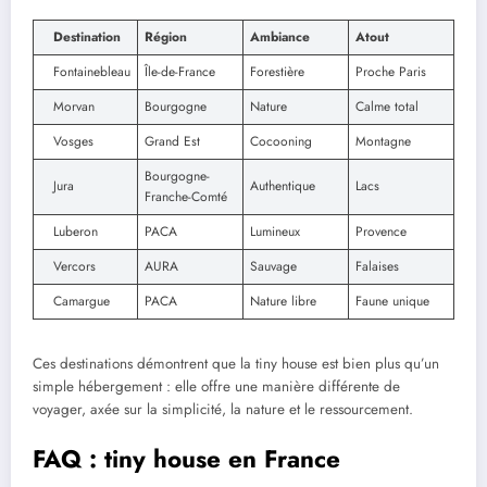
Destination
Région
Ambiance
Atout
Fontainebleau
Île-de-France
Forestière
Proche Paris
Morvan
Bourgogne
Nature
Calme total
Vosges
Grand Est
Cocooning
Montagne
Bourgogne-
Jura
Authentique
Lacs
Franche-Comté
Luberon
PACA
Lumineux
Provence
Vercors
AURA
Sauvage
Falaises
Camargue
PACA
Nature libre
Faune unique
Ces destinations démontrent que la tiny house est bien plus qu’un
simple hébergement : elle offre une manière différente de
voyager, axée sur la simplicité, la nature et le ressourcement.
FAQ : tiny house en France