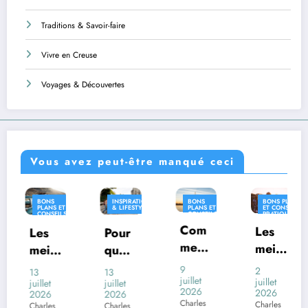
Traditions & Savoir-faire
Vivre en Creuse
Voyages & Découvertes
Vous avez peut-être manqué ceci
INSPIRATION
BONS
BONS PLANS
INSPIRATIO
& LIFESTYLE
PLANS ET
ET CONSEILS
& LIFESTYLE
CONSEILS
PRATIQUES
S
PRATIQUES
Com
INSPIRATION
Les
Pour
Où
& LIFESTYLE
ment
meill
quoi
vivre
voya
eures
certai
en
9
2
13
26
ger
juillet
desti
juillet
nes
Franc
juillet
juin
2026
2026
2026
2026
en
natio
com
e
Charles
Charles
Charles
Charles