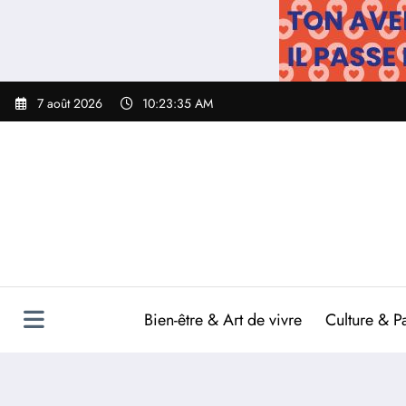
Aller
au
contenu
7 août 2026
10:23:36 AM
Bien-être & Art de vivre
Culture & P