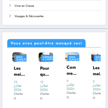
Vivre en Creuse
Voyages & Découvertes
Vous avez peut-être manqué ceci
NS
INSPIRATION
BONS
BONS PLANS
INSP
ANS ET
& LIFESTYLE
PLANS ET
ET CONSEILS
& LI
NSEILS
CONSEILS
PRATIQUES
ATIQUES
PRATIQUES
Com
INSPIRATION
Les
s
Pour
Où
& LIFESTYLE
ment
meill
ll
quoi
vivr
voya
eures
res
certai
en
9
2
13
26
ger
juillet
desti
juillet
pli
nes
Fra
et
juillet
juin
2026
2026
6
2026
2026
en
natio
tio
com
e
Charles
Charles
les
Charles
Charle
Franc
ns
mune
ave
O
O
O
O
e
franç
ur
s
un