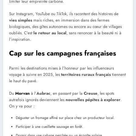
limiter leur empreinte carbone.
Sur Instagram, YouTube ou TikTok, ils racontent des histoires de
vies simples
mais riches, en immersion dans des fermes
biologiques, des gîtes autonomes ou encore au cœur de villages
oubliés. C’est
le retour au local
, sans renoncer à la beauté ni à
l’inspiration.
Cap sur les campagnes françaises
Parmi les destinations mises à l’honneur par les influenceurs
voyage à suivre en 2025, les
territoires ruraux français
tiennent
le haut du pavé.
Du
Morvan
à l’
Aubrac
, en passant par la
Creuse
, les spots
autrefois ignorés deviennent les
nouvelles pépites à explorer
.
On y va pour :
Déguster un fromage affiné sur place chez un producteur local.
Participer à une cueillette sauvage en forêt.
Dormir dans une cabane perchée ou un écogîte solaire.