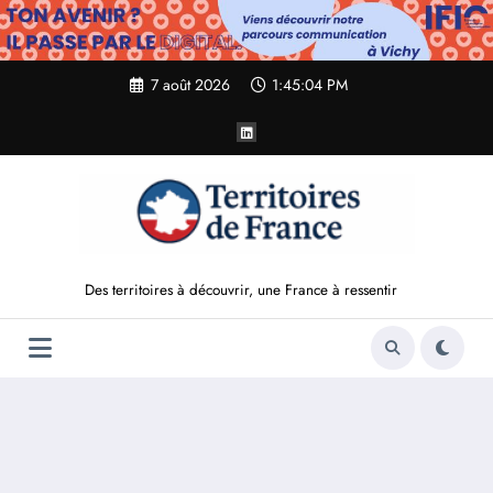
Aller
au
contenu
7 août 2026
1:45:05 PM
Des territoires à découvrir, une France à ressentir