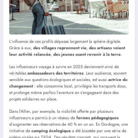
L’influence de ces profils dépasse largement la sphère digitale.
Grâce à eux,
des villages reprennent vie
,
des artisans voient
leur activité relancée
,
des jeunes osent revenir à la terre
.
Les influenceurs voyage à suivre en 2025 deviennent ainsi de
véritables
ambassadeurs des territoires
. Leur audience, souvent
sensible aux questions écologiques et sociales, est aussi
actrice du
changement
: elle consomme local, privilégie les transports doux,
et prolonge même parfois l’aventure en s’engageant dans des
projets solidaires sur place.
Dans l’Allier, par exemple, la visibilité offerte par plusieurs
influenceurs a permis à un réseau de
fermes pédagogiques
d’augmenter ses réservations de 40 % en un an. En Dordogne, une
initiative de
camping écologique
a été boostée par une série de
vidéos virales sur TikTok. Des résultats concrets, qui prouvent la