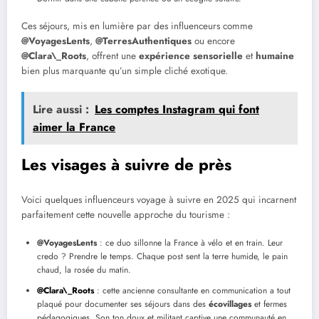
Ces séjours, mis en lumière par des influenceurs comme
@VoyagesLents
,
@TerresAuthentiques
ou encore
@Clara\_Roots
, offrent une
expérience sensorielle
et
humaine
bien plus marquante qu’un simple cliché exotique.
Lire aussi :
Les comptes Instagram qui font
aimer la France
Les visages à suivre de près
Voici quelques influenceurs voyage à suivre en 2025 qui incarnent
parfaitement cette nouvelle approche du tourisme :
@VoyagesLents
: ce duo sillonne la France à vélo et en train. Leur
credo ? Prendre le temps. Chaque post sent la terre humide, le pain
chaud, la rosée du matin.
@Clara\_Roots
: cette ancienne consultante en communication a tout
plaqué pour documenter ses séjours dans des
écovillages
et fermes
pédagogiques. Son ton doux et militant captive une communauté en