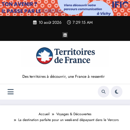
Aller
au
contenu
10 août 2026
7:29:16 AM
Des territoires à découvrir, une France à ressentir
Accueil
Voyages & Découvertes
La destination parfaite pour un week-end dépaysant dans le Vercors