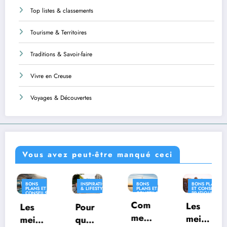
Top listes & classements
Tourisme & Territoires
Traditions & Savoir-faire
Vivre en Creuse
Voyages & Découvertes
Vous avez peut-être manqué ceci
INSPIRATION
BONS
BONS PLANS
INSPIRATION
& LIFESTYLE
PLANS ET
ET CONSEILS
& LIFESTYLE
CONSEILS
PRATIQUES
PRATIQUES
Com
INSPIRATION
Les
Pour
Où
& LIFESTYLE
ment
meill
quoi
vivre