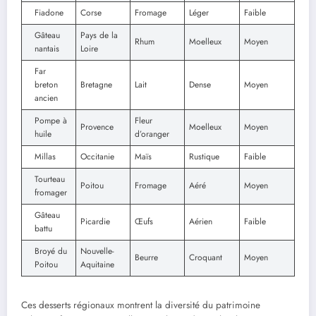
Fiadone
Corse
Fromage
Léger
Faible
Gâteau
Pays de la
Rhum
Moelleux
Moyen
nantais
Loire
Far
breton
Bretagne
Lait
Dense
Moyen
ancien
Pompe à
Fleur
Provence
Moelleux
Moyen
huile
d’oranger
Millas
Occitanie
Maïs
Rustique
Faible
Tourteau
Poitou
Fromage
Aéré
Moyen
fromager
Gâteau
Picardie
Œufs
Aérien
Faible
battu
Broyé du
Nouvelle-
Beurre
Croquant
Moyen
Poitou
Aquitaine
Ces desserts régionaux montrent la diversité du patrimoine