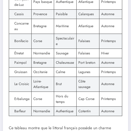
Pays basque
Authentique
Atlantique
Printemps
de-Luz
Cassis
Provence
Paisible
Calanques
Automne
Concarne
Bretagne
Maritime
Atlantique
Automne
au
Spectaculair
Bonifacio
Corse
Falaises
Printemps
e
Étretat
Normandie
Sauvage
Falaises
Hiver
Paimpol
Bretagne
Chaleureuse
Port breton
Automne
Gruissan
Occitanie
Calme
Lagunes
Printemps
Loire-
Côte
Le Croisic
Brut
Automne
Atlantique
sauvage
Hors du
Erbalunga
Corse
Cap Corse
Printemps
temps
Barfleur
Normandie
Authentique
Cotentin
Automne
Ce tableau montre que le littoral français possède un charme