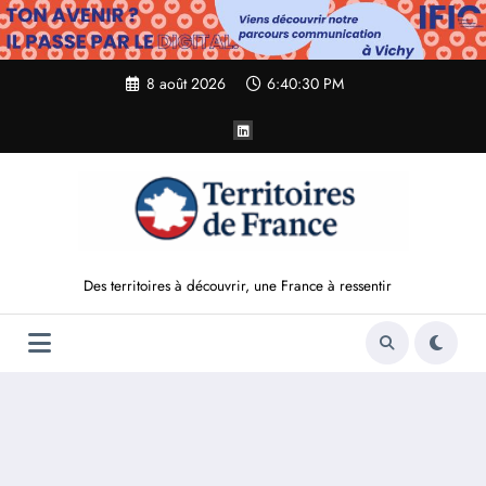
Aller
au
contenu
8 août 2026
6:40:32 PM
Des territoires à découvrir, une France à ressentir