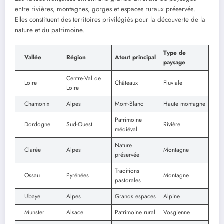
entre rivières, montagnes, gorges et espaces ruraux préservés.
Elles constituent des territoires privilégiés pour la découverte de la
nature et du patrimoine.
Type de
Vallée
Région
Atout principal
paysage
Centre-Val de
Loire
Châteaux
Fluviale
Loire
Chamonix
Alpes
Mont-Blanc
Haute montagne
Patrimoine
Dordogne
Sud-Ouest
Rivière
médiéval
Nature
Clarée
Alpes
Montagne
préservée
Traditions
Ossau
Pyrénées
Montagne
pastorales
Ubaye
Alpes
Grands espaces
Alpine
Munster
Alsace
Patrimoine rural
Vosgienne