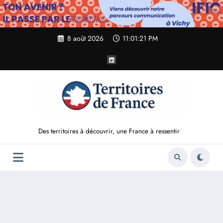
Aller
au
contenu
8 août 2026
11:01:23 PM
Des territoires à découvrir, une France à ressentir