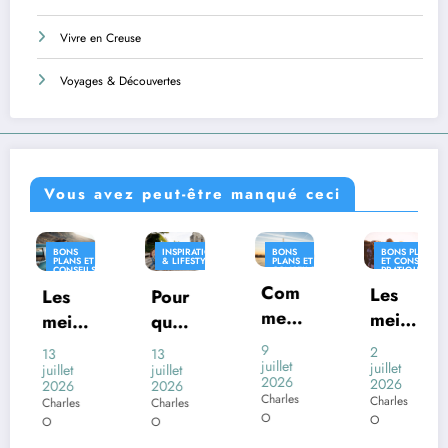
Vivre en Creuse
Voyages & Découvertes
Vous avez peut-être manqué ceci
INSPIRATION
BONS
BONS PLANS
INSPIRATI
T
& LIFESTYLE
PLANS ET
ET CONSEILS
& LIFESTYL
S
CONSEILS
PRATIQUES
ES
PRATIQUES
Com
INSPIRATION
Les
Pour
Où
& LIFESTYLE
ment
meill
quoi
vivre
voya
eures
certai
en
9
2
13
26
ger
juillet
desti
juillet
nes
Franc
juillet
juin
2026
2026
2026
2026
en
natio
com
e
Charles
Charles
Charles
Charles
Franc
ns
mune
avec
O
O
O
O
e
franç
s
un