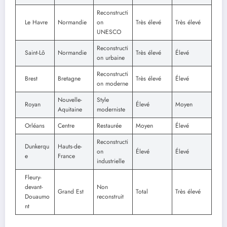
Reconstructi
Le Havre
Normandie
on
Très élevé
Très élevé
UNESCO
Reconstructi
Saint-Lô
Normandie
Très élevé
Élevé
on urbaine
Reconstructi
Brest
Bretagne
Très élevé
Élevé
on moderne
Nouvelle-
Style
Royan
Élevé
Moyen
Aquitaine
moderniste
Orléans
Centre
Restaurée
Moyen
Élevé
Reconstructi
Dunkerqu
Hauts-de-
on
Élevé
Élevé
e
France
industrielle
Fleury-
devant-
Non
Grand Est
Total
Très élevé
Douaumo
reconstruit
nt