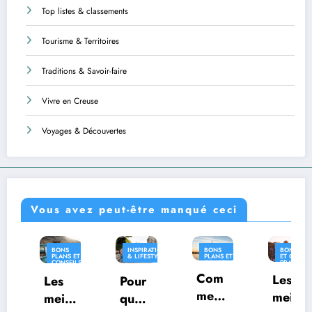
Top listes & classements
Tourisme & Territoires
Traditions & Savoir-faire
Vivre en Creuse
Voyages & Découvertes
Vous avez peut-être manqué ceci
BONS
INSPIRATION
BONS
BONS PLANS
PLANS ET
& LIFESTYLE
PLANS ET
ET CONSEILS
CONSEILS
CONSEILS
PRATIQUES
PRATIQUES
PRATIQUES
Com
INSPIRATION
Les
Les
Pour
& LIFESTYLE
ment
meill
meill
quoi