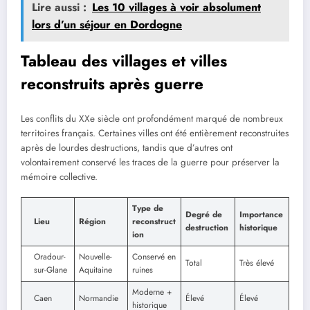
Lire aussi :
Les 10 villages à voir absolument
lors d’un séjour en Dordogne
Tableau des villages et villes
reconstruits après guerre
Les conflits du XXe siècle ont profondément marqué de nombreux
territoires français. Certaines villes ont été entièrement reconstruites
après de lourdes destructions, tandis que d’autres ont
volontairement conservé les traces de la guerre pour préserver la
mémoire collective.
Type de
Degré de
Importance
Lieu
Région
reconstruct
destruction
historique
ion
Oradour-
Nouvelle-
Conservé en
Total
Très élevé
sur-Glane
Aquitaine
ruines
Moderne +
Caen
Normandie
Élevé
Élevé
historique