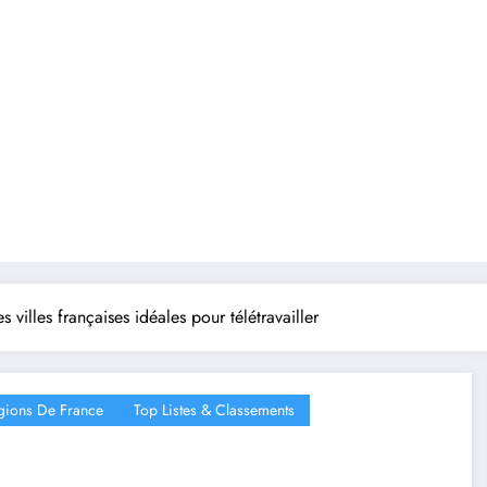
es villes françaises idéales pour télétravailler
gions De France
Top Listes & Classements