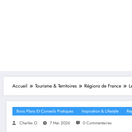
Accueil
Tourisme & Territoires
Régions de France
L
Bons Plans Et Conseils Pratiques
Inspiration & Lifestyle
Ré
Charles O
7 Mai 2026
0 Commentaires