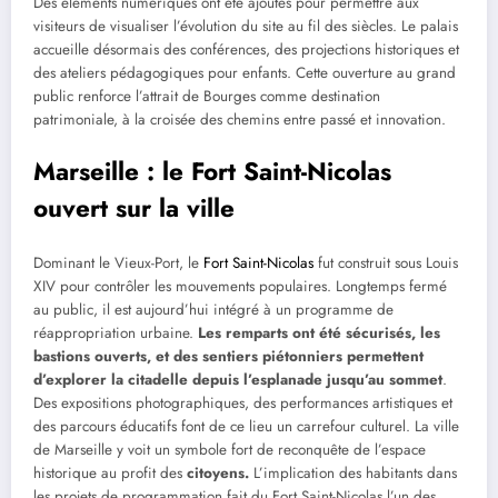
Des éléments numériques ont été ajoutés pour permettre aux
visiteurs de visualiser l’évolution du site au fil des siècles. Le palais
accueille désormais des conférences, des projections historiques et
des ateliers pédagogiques pour enfants. Cette ouverture au grand
public renforce l’attrait de Bourges comme destination
patrimoniale, à la croisée des chemins entre passé et innovation.
Marseille : le Fort Saint-Nicolas
ouvert sur la ville
Dominant le Vieux-Port, le
Fort Saint-Nicolas
fut construit sous Louis
XIV pour contrôler les mouvements populaires. Longtemps fermé
au public, il est aujourd’hui intégré à un programme de
réappropriation urbaine.
Les remparts ont été sécurisés, les
bastions ouverts, et des sentiers piétonniers permettent
d’explorer la citadelle depuis l’esplanade jusqu’au sommet
.
Des expositions photographiques, des performances artistiques et
des parcours éducatifs font de ce lieu un carrefour culturel. La ville
de Marseille y voit un symbole fort de reconquête de l’espace
historique au profit des
citoyens.
L’implication des habitants dans
les projets de programmation fait du Fort Saint-Nicolas l’un des