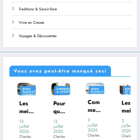
Traditions & Savoir-faire
Vivre en Creuse
Voyages & Découvertes
Vous avez peut-être manqué ceci
BONS
INSPIRATION
BONS
BONS PLANS
PLANS ET
& LIFESTYLE
PLANS ET
ET CONSEILS
CONSEILS
CONSEILS
PRATIQUES
PRATIQUES
PRATIQUES
Com
INSPIRATION
Les
Les
Pour
& LIFESTYLE
ment
meill
meill
quoi
voya
eures
eures
certai
9
2
13
13
ger
juillet
desti
juillet
appli
nes
juillet
juillet
j
2026
2026
2026
2026
en
natio
catio
com
Charles
Charles
Charles
Charles
C