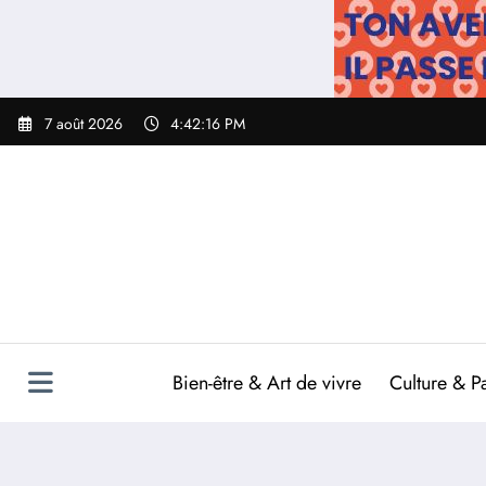
Aller
au
contenu
7 août 2026
4:42:17 PM
Bien-être & Art de vivre
Culture & P