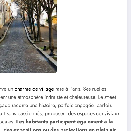
erve un
charme de village
rare à Paris. Ses ruelles
réent une atmosphère intimiste et chaleureuse. Le street
çade raconte une histoire, parfois engagée, parfois
s artisans passionnés, proposent des espaces conviviaux
locales.
Les habitants participent également à la
s, des expositions ou des projections en plein air,