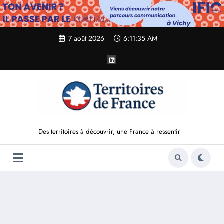
Aller
au
contenu
7 août 2026
6:11:37 AM
Des territoires à découvrir, une France à ressentir