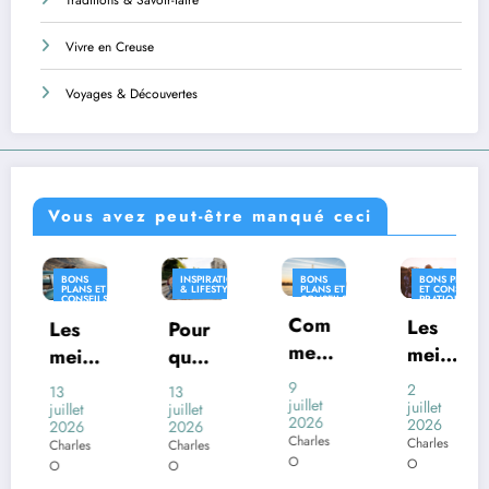
Traditions & Savoir-faire
Vivre en Creuse
Voyages & Découvertes
Vous avez peut-être manqué ceci
INSPIRATION
BONS
BONS PLANS
INSPIRA
 ET
& LIFESTYLE
PLANS ET
ET CONSEILS
& LIFES
ILS
CONSEILS
PRATIQUES
QUES
PRATIQUES
Com
INSPIRATION
Les
Pour
Où
& LIFESTYLE
ment
meill
l
quoi
vivre
voya
eures
s
certai
en
9
2
13
26
ger
juillet
desti
juillet
i
nes
Franc
juillet
juin
2026
2026
2026
2026
en
natio
o
com
e
Charles
Charles
Charles
Charles
Franc
ns
mune
avec
O
O
O
O
e