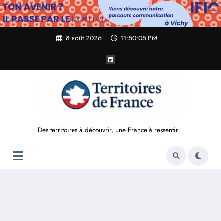
Aller
au
contenu
8 août 2026
11:50:06 PM
Des territoires à découvrir, une France à ressentir