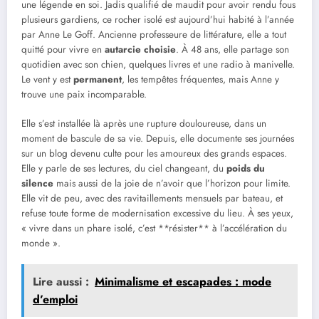
une légende en soi. Jadis qualifié de maudit pour avoir rendu fous
plusieurs gardiens, ce rocher isolé est aujourd’hui habité à l’année
par Anne Le Goff. Ancienne professeure de littérature, elle a tout
quitté pour vivre en
autarcie choisie
. À 48 ans, elle partage son
quotidien avec son chien, quelques livres et une radio à manivelle.
Le vent y est
permanent
, les tempêtes fréquentes, mais Anne y
trouve une paix incomparable.
Elle s’est installée là après une rupture douloureuse, dans un
moment de bascule de sa vie. Depuis, elle documente ses journées
sur un blog devenu culte pour les amoureux des grands espaces.
Elle y parle de ses lectures, du ciel changeant, du
poids du
silence
mais aussi de la joie de n’avoir que l’horizon pour limite.
Elle vit de peu, avec des ravitaillements mensuels par bateau, et
refuse toute forme de modernisation excessive du lieu. À ses yeux,
« vivre dans un phare isolé, c’est **résister** à l’accélération du
monde ».
Lire aussi :
Minimalisme et escapades : mode
d’emploi