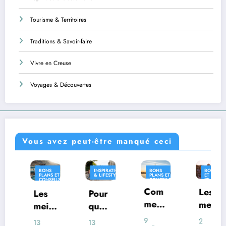
Tourisme & Territoires
Traditions & Savoir-faire
Vivre en Creuse
Voyages & Découvertes
Vous avez peut-être manqué ceci
BONS
INSPIRATION
BONS
BONS PLANS
PLANS ET
& LIFESTYLE
PLANS ET
ET CONSEILS
CONSEILS
CONSEILS
PRATIQUES
PRATIQUES
PRATIQUES
Com
INSPIRATION
Les
Les
Pour
& LIFESTYLE
ment
meill
meill
quoi
voya
eures
eures
certai
9
2
13
13