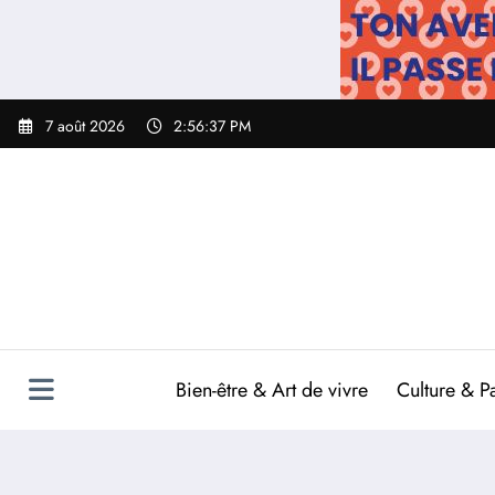
Aller
au
contenu
7 août 2026
2:56:38 PM
Bien-être & Art de vivre
Culture & P