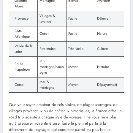
Grandes
Montagne
Élevée
Aventure
Alpes
Villages &
Provence
Facile
Détente
lavande
Côte
Océan
Facile
Nature
Atlantique
Vallée de la
Patrimoine
Très facile
Culture
Loire
Mix
Route
montagne/camp
Moyen
Histoire
Napoléon
agne
Mer &
Corse
Moyen
Dépaysement
montagne
Que vous soyez amateur de cols alpins, de plages sauvages, de
villages provençaux ou de châteaux historiques, la France offre un
road trip adapté à chaque style de voyage. Il ne vous reste plus
qu’à préparer votre itinéraire, faire le plein et partir à la
découverte de paysages qui comptent parmi les plus beaux