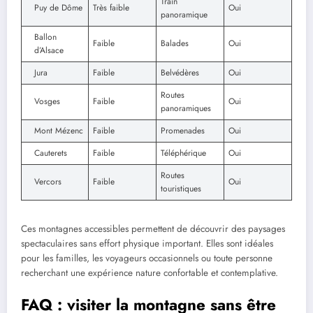
Train
Puy de Dôme
Très faible
Oui
panoramique
Ballon
Faible
Balades
Oui
d’Alsace
Jura
Faible
Belvédères
Oui
Routes
Vosges
Faible
Oui
panoramiques
Mont Mézenc
Faible
Promenades
Oui
Cauterets
Faible
Téléphérique
Oui
Routes
Vercors
Faible
Oui
touristiques
Ces montagnes accessibles permettent de découvrir des paysages
spectaculaires sans effort physique important. Elles sont idéales
pour les familles, les voyageurs occasionnels ou toute personne
recherchant une expérience nature confortable et contemplative.
FAQ : visiter la montagne sans être