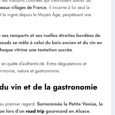
et ses maisons colorées qui s’enroulent autour du
beaux villages de France
, il incarne à lui seul la
ent la vigne depuis le Moyen Âge, perpétuant une
 ses remparts et ses ruelles étroites bordées de
uds se mêle à celui du bois ancien et du vin en
chaque vitrine une tentation sucrée
.
 en quête d’authenticité. Entre dégustations et
rimoine, nature et gastronomie.
du vin et de la gastronomie
 au premier regard.
Surnommée la Petite Venise, la
ape lors d’un
road trip
gourmand en Alsace
.