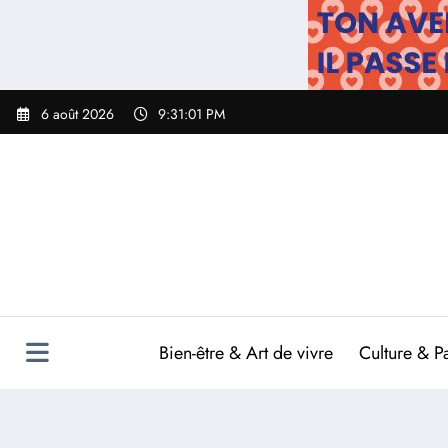
Aller
au
contenu
6 août 2026
9:31:02 PM
Bien-être & Art de vivre
Culture & P