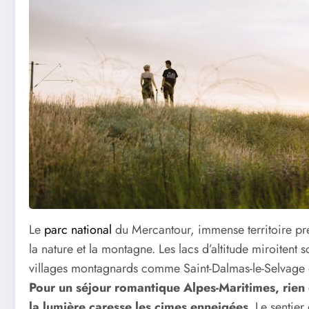
Le
parc national
du Mercantour, immense territoire pré
la nature et la montagne. Les lacs d’altitude miroitent so
villages montagnards comme Saint-Dalmas-le-Selvage ou
Pour un séjour romantique Alpes-Maritimes, rien 
la lumière caresse les cimes enneigées
. Le sentier