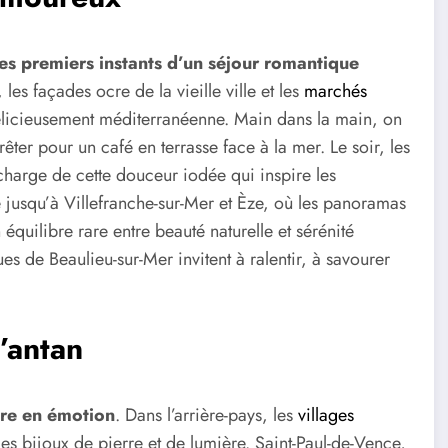
es premiers instants d’un séjour romantique
 les façades ocre de la vieille ville et les
marchés
icieusement méditerranéenne. Main dans la main, on
ter pour un café en terrasse face à la mer. Le soir, les
se charge de cette douceur iodée qui inspire les
 jusqu’à Villefranche-sur-Mer et Èze, où les panoramas
équilibre rare entre beauté naturelle et sérénité
ues de Beaulieu-sur-Mer invitent à ralentir, à savourer
’antan
dre en émotion
. Dans l’arrière-pays, les
villages
 bijoux de pierre et de lumière. Saint-Paul-de-Vence,