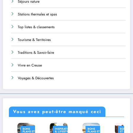
Séjours nature
Stations thermales et spas
Top listes & classements
Tourisme & Territoires
Traditions & Savoir-faire
Vivre en Creuse
Voyages & Découvertes
Vous avez peut-être manqué ceci
BONS
INSPIRATION
BONS
BONS PLANS
PLANS ET
& LIFESTYLE
PLANS ET
ET CONSEILS