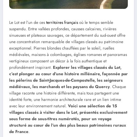
Le Lot est l’un de ces
territoires français
où le temps semble
suspendu. Entre vallées profondes, causses calcaires, rivières
sinueuses et plateaux sauvages, ce département du sud-ouest offre
une concentration remarquable de villages classés au patrimoine
exceptionnel. Pierres blondes chauffées par le soleil, ruelles
médiévales, maisons à colombages, églises romanes et panoramas
vertigineux composent un décor à la fois authentique et
profondément inspirant.
Explorer les villages classés du Lot,
c’est plonger au cœur d’une histoire millénaire, façonnée par
les pèlerins de Saint-Jacques-de-Compostelle, les seigneurs
médiévaux, les marchands et les paysans du Quercy
. Chaque
village raconte une histoire différente, mais tous partagent une
identité forte, une harmonie architecturale rare et un lien intime
avec leur environnement naturel.
Voici une sélection de 15
villages classés à visiter dans le Lot, présentés exclusivement
sous forme de sous-titres numérotés, pour un voyage
structuré au cœur de l’un des plus beaux patrimoines ruraux
de France
.