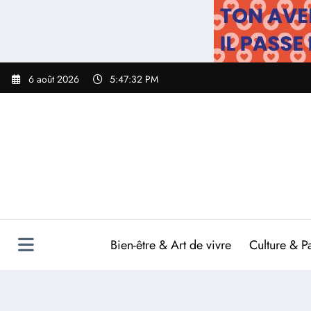
Aller
au
contenu
6 août 2026
5:47:33 PM
Bien-être & Art de vivre
Culture & P