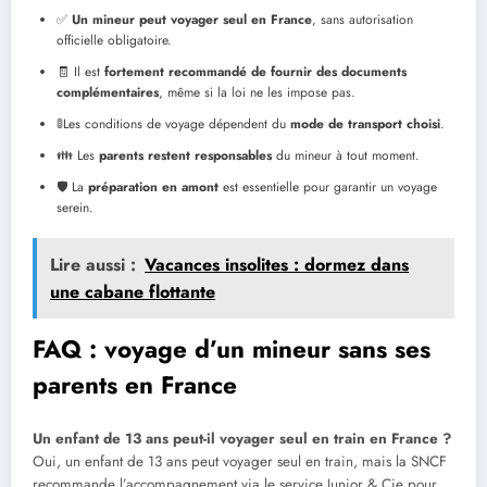
✅
Un mineur peut voyager seul en France
, sans autorisation
officielle obligatoire.
🧾 Il est
fortement recommandé de fournir des documents
complémentaires
, même si la loi ne les impose pas.
🚦Les conditions de voyage dépendent du
mode de transport choisi
.
👪 Les
parents restent responsables
du mineur à tout moment.
🛡️ La
préparation en amont
est essentielle pour garantir un voyage
serein.
Lire aussi :
Vacances insolites : dormez dans
une cabane flottante
FAQ : voyage d’un mineur sans ses
parents en France
Un enfant de 13 ans peut-il voyager seul en train en France ?
Oui, un enfant de 13 ans peut voyager seul en train, mais la SNCF
recommande l’accompagnement via le service Junior & Cie pour