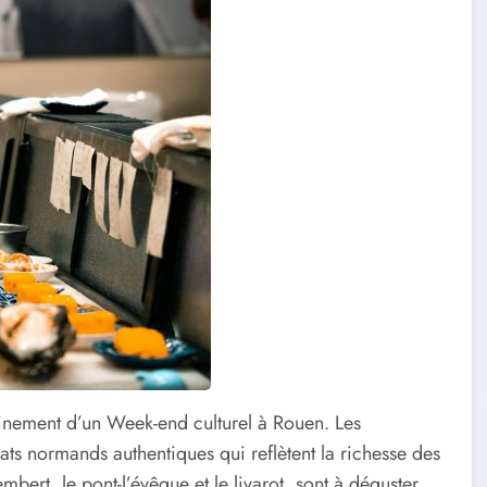
leinement d’un Week-end culturel à Rouen. Les
plats normands authentiques qui reflètent la richesse des
ert, le pont-l’évêque et le livarot, sont à déguster