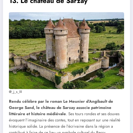
13. Le château de Sarzay
@_j_s_III
Rendu célèbre par le roman Le Meunier d’Angibault de
George Sand, le château de Sarzay associe patrimoine
littéraire et histoire médiévale
. Ses tours rondes et ses douves
évoquent l’imaginaire des contes, tout en reposant sur une réalité
historique solide. La présence de l’écrivaine dans la région a
contribué à faire de ce lieu un symbole culturel du Berry.