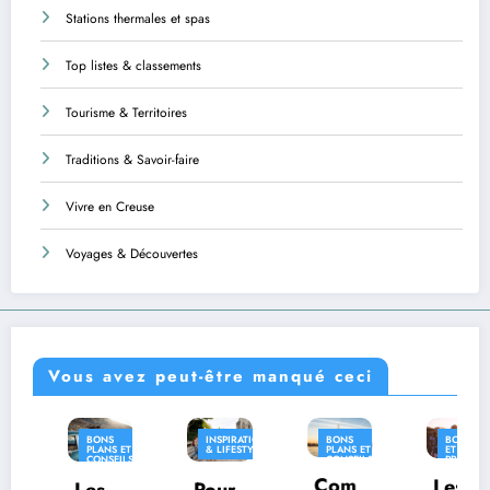
Stations thermales et spas
Top listes & classements
Tourisme & Territoires
Traditions & Savoir-faire
Vivre en Creuse
Voyages & Découvertes
Vous avez peut-être manqué ceci
BONS
INSPIRATION
BONS
BONS PLANS
PLANS ET
& LIFESTYLE
PLANS ET
ET CONSEILS
CONSEILS
CONSEILS
PRATIQUES
PRATIQUES
PRATIQUES
Com
INSPIRATION
Les
Les
Pour
& LIFESTYLE