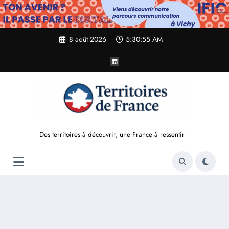
Aller
au
contenu
8 août 2026
5:30:57 AM
Des territoires à découvrir, une France à ressentir