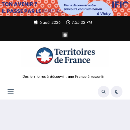
Aller
au
contenu
6 août 2026
7:55:33 PM
Des territoires à découvrir, une France à ressentir