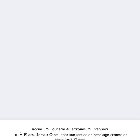
Accueil
Tourisme & Territoires
Interviews
À 19 ans, Romain Canet lance son service de nettoyage express de
véhicules à Guéret