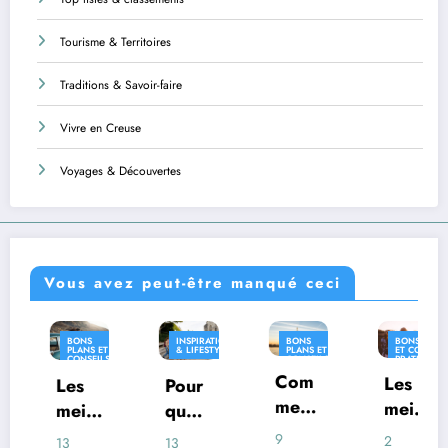
Tourisme & Territoires
Traditions & Savoir-faire
Vivre en Creuse
Voyages & Découvertes
Vous avez peut-être manqué ceci
BONS
INSPIRATION
BONS
BONS PLANS
I
PLANS ET
& LIFESTYLE
PLANS ET
ET CONSEILS
&
CONSEILS
CONSEILS
PRATIQUES
PRATIQUES
PRATIQUES
Com
INSPIRATION
Les
es
Pour
O
& LIFESTYLE
ment
meill
eill
quoi
vi
voya
eures
ures
certai
e
9
2
3
13
26