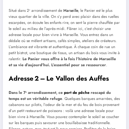
Situé dans 2ᵉ arrondissement de
Marseille
, le Panier est le plus
vieux quartier de la ville. On s’y perd avec plaisir dans des ruelles
escarpées, on écoute les enfants rire, on sent la pierre chauffée par
le soleil au milieu de l’après‑midi. Flâner ici, c’est choisir une
adresse locale pour bien vivre à Marseille. Vous entrez dans un
dédale où se mêlent artisans, cafés simples, ateliers de créateurs.
L’ambiance est vibrante et authentique. À chaque coin de rue un
petit bistrot, une boutique de tissus, un artisan du bois vous invite à
ralentir.
Le Panier vous offre à la fois l’histoire de Marseille
et sa vie d’aujourd’hui. L’essentiel pour se ressourcer
.
Adresse 2 – Le Vallon des Auffes
Dans le 7ᵉ arrondissement, ce
port de pêche
rescapé du
temps est un véritable refuge
. Quelques barques amarrées, des
cabanons sur pilotis, l’odeur de la mer et du feu de bois provenant
d’un petit restaurant de poissons : voilà une adresse locale pour
bien vivre à Marseille. Vous pouvez contempler le soleil se coucher
sur les barques puis savourer une bouillabaisse traditionnelle.
Silence, nature, mer, tout est là pour respirer. Profitez de la brise