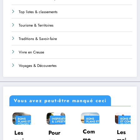
Top listes & classements
Tourisme & Territoires
Traditions & Savoir-faire
Vivre en Creuse
Voyages & Découvertes
Vous avez peut-être manqué ceci
INSPIRATION
BONS
BONS PLANS
INSPIR
S ET
& LIFESTYLE
PLANS ET
ET CONSEILS
& LIFES
EILS
CONSEILS
PRATIQUES
IQUES
PRATIQUES
Com
INSPIRATION
Les
Pour
Où
& LIFESTYLE
ment