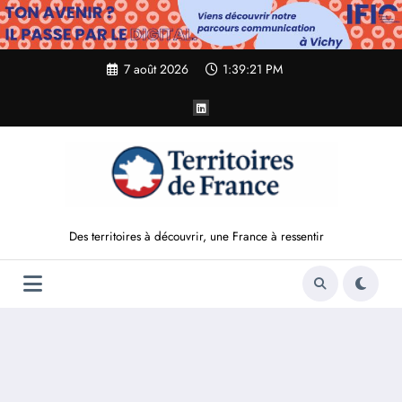
Aller
au
contenu
7 août 2026
1:39:22 PM
Des territoires à découvrir, une France à ressentir