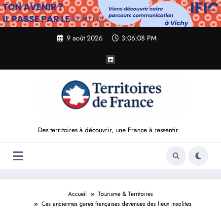
Aller
au
contenu
9 août 2026
3:06:09 PM
Des territoires à découvrir, une France à ressentir
Accueil
Tourisme & Territoires
Ces anciennes gares françaises devenues des lieux insolites