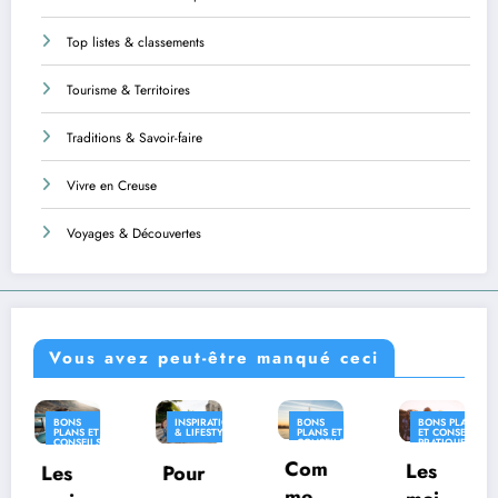
Top listes & classements
Tourisme & Territoires
Traditions & Savoir-faire
Vivre en Creuse
Voyages & Découvertes
Vous avez peut-être manqué ceci
INSPIRATION
BONS
BONS PLANS
INSPIRATION
& LIFESTYLE
PLANS ET
ET CONSEILS
& LIFESTYLE
CONSEILS
PRATIQUES
PRATIQUES
Com
INSPIRATION
Les
Pour
Où
& LIFESTYLE
ment