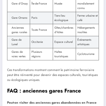
Gare d’Orsay
Île-de-France
Musée
mondialement
connu
Tiers-lieu
Ferme urbaine et
Gare Ornano
Paris
écologique
café
Anciennes
Gîtes/chambres
Hébergements
Toute France
gares rurales
d’hôtes
insolites
Gare de
Événements
Occitanie
Espace culturel
Lunel
artistiques
Gares de
Plusieurs
Haltes
Cyclotourisme
voies vertes
régions
touristiques
Ces transformations montrent comment le patrimoine ferroviaire
peut être réinventé pour devenir des espaces culturels, touristiques
ou écologiques uniques.
FAQ : anciennes gares France
Peut-on visiter des anciennes gares abandonnées en France