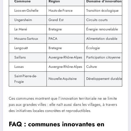
Commune
Région
Domaine d’innovation
Loos-en-Gohelle
Hauts-de-France
Transition écologique
Ungersheim
Grand Est
Circuits courts
Le Mené
Bretagne
Énergie renouvelable
Mouans-Sartoux
PACA
Alimentation durable
Langouët
Bretagne
Écologie
Saillans
Auvergne-Rhône-Alpes
Participation citoyenne
Lussas
Auvergne-Rhône-Alpes
Culture
Saint-Pierre-de-
Nouvelle-Aquitaine
Développement durable
Frugie
Ces communes montrent que l’innovation territoriale ne se limite
pas aux grandes villes : elle naît aussi dans les villages, à travers
des initiatives locales concrètes et reproductibles.
FAQ : communes innovantes en