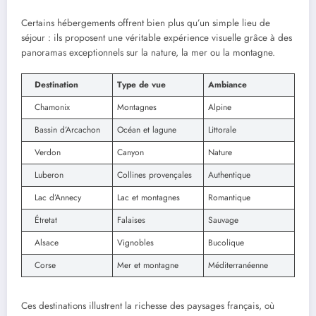
Certains hébergements offrent bien plus qu’un simple lieu de
séjour : ils proposent une véritable expérience visuelle grâce à des
panoramas exceptionnels sur la nature, la mer ou la montagne.
Destination
Type de vue
Ambiance
Chamonix
Montagnes
Alpine
Bassin d’Arcachon
Océan et lagune
Littorale
Verdon
Canyon
Nature
Luberon
Collines provençales
Authentique
Lac d’Annecy
Lac et montagnes
Romantique
Étretat
Falaises
Sauvage
Alsace
Vignobles
Bucolique
Corse
Mer et montagne
Méditerranéenne
Ces destinations illustrent la richesse des paysages français, où